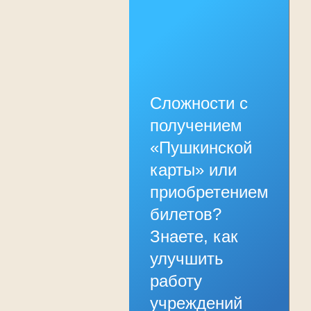
Сложности с
получением
«Пушкинской
карты» или
приобретением
билетов?
Знаете, как
улучшить
работу
учреждений