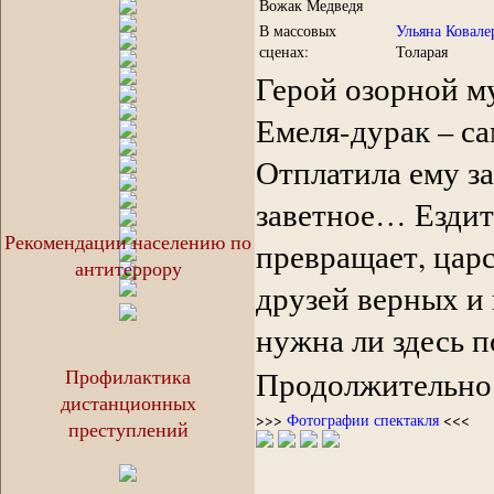
Вожак Медведя
В массовых
Ульяна Ковале
сценах:
Толарая
Герой озорной му
Емеля-дурак – с
Отплатила ему з
заветное… Ездит 
Рекомендации населению по
превращает, царс
антитеррору
друзей верных и 
нужна ли здесь п
Профилактика
Продолжительност
дистанционных
>>>
Фотографии спектакля
<<<
преступлений