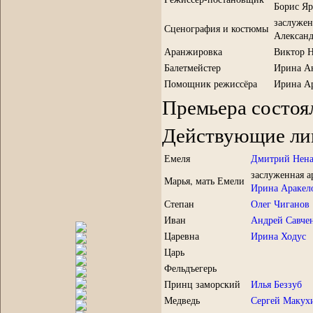
Борис Я
заслужен
Сценография и костюмы
Алексан
Аранжировка
Виктор 
Балетмейстер
Ирина А
Помощник режиссёра
Ирина А
Премьера состоял
Действующие лиц
Емеля
Дмитрий Нена
заслуженная 
Марья, мать Емели
Ирина Аракел
Степан
Олег Чиганов
Иван
Андрей Савче
Царевна
Ирина Ходус
Царь
Фельдъегерь
Принц заморский
Илья Беззуб
Медведь
Сергей Макух